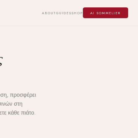
ABOUT
GUIDES
SHOP
AI SOMMELIER
ς
οση, προσφέρει
σινών στη
ετε κάθε πιάτο.