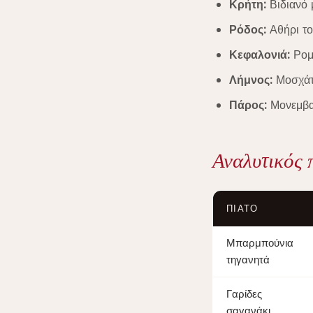
Κρήτη:
Βιδιανό 
Ρόδος:
Αθήρι το
Κεφαλονιά:
Ρομπ
Λήμνος:
Μοσχάτο
Πάρος:
Μονεμβασ
Αναλυτικός 
ΠΙΆΤΟ
Μπαρμπούνια
τηγανητά
Γαρίδες
σαγανάκι