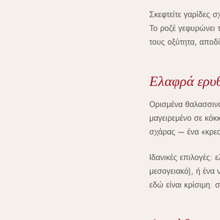
Σκεφτείτε γαρίδες 
Το ροζέ γεφυρώνει τ
τους οξύτητα, αποδί
Ελαφρά ερυθ
Ορισμένα θαλασσινά
μαγειρεμένο σε κόκκ
σχάρας — ένα «κρεα
Ιδανικές επιλογές: 
μεσογειακό), ή ένα
εδώ είναι κρίσιμη: 