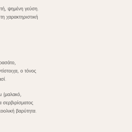
στή, ψημένη γεύση.
 τη χαρακτηριστική
ρασάτο,
τίστοιχα, ο τόνος
σί.
ι (μαλακό,
α σερβιρίσματος
κοολική βαρύτητα.