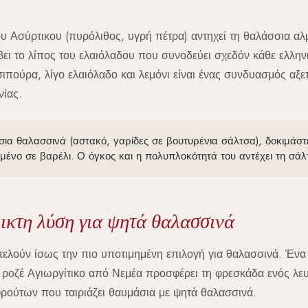
υ Ασύρτικου (πυρόλιθος, υγρή πέτρα) αντηχεί τη θαλάσσια αλ
βει το λίπος του ελαιόλαδου που συνοδεύει σχεδόν κάθε ελλη
σιπούρα, λίγο ελαιόλαδο και λεμόνι είναι ένας συνδυασμός αξ
νίας.
σια θαλασσινά (αστακό, γαρίδες σε βουτυρένια σάλτσα), δοκιμάστ
ένο σε βαρέλι. Ο όγκος και η πολυπλοκότητά του αντέχει τη σάλ
λικτη λύση για ψητά θαλασσινά
τελούν ίσως την πιο υποτιμημένη επιλογή για θαλασσινά. Ένα
 ροζέ Αγιωργίτικο από Νεμέα προσφέρει τη φρεσκάδα ενός λευ
ρούτων που ταιριάζει θαυμάσια με ψητά θαλασσινά.