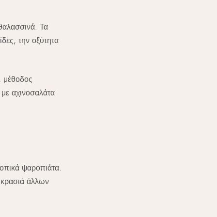
θαλασσινά. Τα
ίδες, την οξύτητα
, μέθοδος
 με αχινοσαλάτα
τοπικά ψαροπιάτα.
α κρασιά άλλων