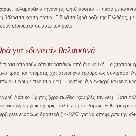
σχάρας, καλαμαράκια τηγανητά, ψητό σουπιά — πιάτα με καπνι
η θάλασσα και τη φωτιά. Ειδικά τα ξηρά ροζέ της Ελλάδας, με
δουν εξαιρετικά σε αυτό τον ρόλο.
ρά για «δυνατά» θαλασσινά
 πιάτα απαιτούν κάτι παραπάνω από ένα λευκό. Το χταπόδι κ
ινο κρασί και ντομάτα, χρειάζεται ένα ερυθρό ως σύντροφο. Αν
τένιο» ψάρι με πλούσια υφή — αντέχει ένα ελαφρύ κόκκινο κρα
ελαφρύ Λιάτικο Κρήτης (φρουτώδες, χαμηλές τανίνες), Κοτσιφάλ
 νεανικό Αγιωργίτικο χωρίς παλαίωση σε βαρέλι. Η θερμοκρασί
σερβίρετε ελαφρώς δροσερά (14-16°C) για να αποφύγετε την αλ