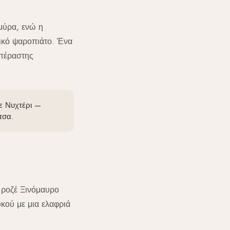
μύρα, ενώ η
νικό ψαροπιάτο. Ένα
επέραστης
ε Νυχτέρι —
τσα.
 ροζέ Ξινόμαυρο
κού με μια ελαφριά