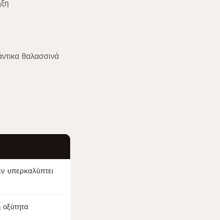
ηξη
άντικα θαλασσινά
εν υπερκαλύπτει
η οξύτητα