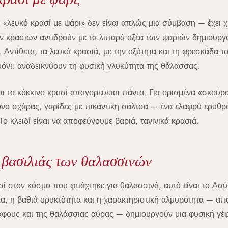
 «λευκό κρασί με ψάρι» δεν είναι απλώς μια σύμβαση — έχει χ
ν κρασιών αντιδρούν με τα λιπαρά οξέα των ψαριών δημιουργώ
 Αντίθετα, τα λευκά κρασιά, με την οξύτητα και τη φρεσκάδα τ
μόνι: αναδεικνύουν τη φυσική γλυκύτητα της θάλασσας.
ότι το κόκκινο κρασί απαγορεύεται πάντα. Για ορισμένα «σκού
όνο σχάρας, γαρίδες με πικάντικη σάλτσα — ένα ελαφρύ ερυθρό
Το κλειδί είναι να αποφεύγουμε βαριά, τανινικά κρασιά.
 βασιλιάς των θαλασσινών
ί στον κόσμο που φτιάχτηκε για θαλασσινά, αυτό είναι το Ασύ
α, η βαθιά ορυκτότητα και η χαρακτηριστική αλμυρότητα — απ
άφους και της θαλάσσιας αύρας — δημιουργούν μια φυσική γέ