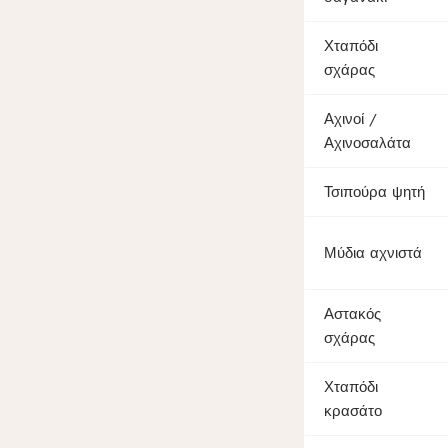
Χταπόδι
σχάρας
Αχινοί /
Αχινοσαλάτα
Τσιπούρα ψητή
Μύδια αχνιστά
Αστακός
σχάρας
Χταπόδι
κρασάτο