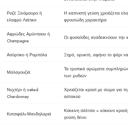
Ροζέ Ξινόμαυρο ή
Η καπνιστή γεύση χρειάζεται ελ
ελαφρύ Λιάτικο
φρουτώδη χαρακτήρα
Αφρώδες Αμύνταιου ή
Οι φυσαλίδες αναδεικνύουν την 
Champagne
Ασύρτικο ή Ρομπόλα
Ξηρό, ορυκτό, αφήνει το ψάρι ν
Τα τροπικά αρώματα συμπληρών
Μαλαγουζιά
των μυδιών
Νυχτέρι ή oaked
Χρειάζεται κρασί με σώμα για τ
Chardonnay
αστακού
Κόκκινη σάλτσα = κόκκινο κρασί
Κοτσιφάλι-Μανδηλαριά
γεύση δένει