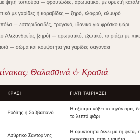
με ψητή τσιπούρα — φρουτώδες, αρωματικό, με ορυκτή κατάλ
πικό με γαρίδες ή καραβίδες — ξηρό, ελαφρύ, αλμυρό
όλα — εσπεριδοειδές, τραγανό, ιδανικό για φρέσκο ψάρι
 Αλεξανδρείας (ξηρό) — αρωματικό, εξωτικό, ταιριάζει με πικ
ιά — σώμα και κομψότητα για γαρίδες σαγανάκι
πίνακας: Θαλασσινά & Κρασιά
ΚΡΑΣΊ
ΓΙΑΤΊ ΤΑΙΡΙΆΖΕΙ
Η οξύτητα κόβει το τηγάνισμα, δ
Ροδίτης ή Σαββατιανό
το λεπτό ψάρι
Η ορυκτότητα δένει με τη φέτα, 
Ασύρτικο Σαντορίνης
αντιστέκεται στην ντομάτα