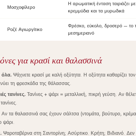
Η αρωματική ένταση ταιριάζει με 
Μοσχοφίλερο
κρεμμύδια και τα μυρωδικά
Φρέσκο, εύκολο, δροσερό — το τ
Ροζέ Αγιωργίτικο
μεσημεριανό
όνες για κρασί και θαλασσινά
 όλα.
Ψάχνετε κρασί με καλή οξύτητα. Η οξύτητα καθαρίζει τον
ικνύει τη φρεσκάδα της θάλασσας.
ές τανίνες.
Τανίνες + ψάρι = μεταλλική, πικρή γεύση. Αν θέλετ
τανίνες.
Αν τα θαλασσινά σας έχουν σάλτσα (ντομάτα, βούτυρο, κρέμα),
ο ψάρι.
.
Ψαροταβέρνα στη Σαντορίνη; Ασύρτικο. Κρήτη; Βιδιανό. Δεν 