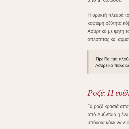
από τη θάλασσα.
Η ορυκτή πλευρά το
κοφτερή οξύτητα κό
Ασύρτικο με ψητή τ
απλότητας και αρμο
Tip:
Για πιο πλού
Ασύρτικο παλαιωμ
Ροζέ: Η ευέ
Τα ροζέ κρασιά απο
από Αμύνταιο ή ένα
υπόνοια κόκκινων φ